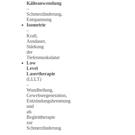
Kälteanwendung
–
Schmerzlinderung,
Entspannung
Isometrie
–
Kraft,
Ausdauer,
Stärkung
der
Tiefenmuskulatur
Low
Level
Lasertherapie
(LLLT)
–
Wundheilung,
Gewebsregeneration,
Entzündungshemmung
und
als
Begleittherapie
zur
Schmerzlinderung