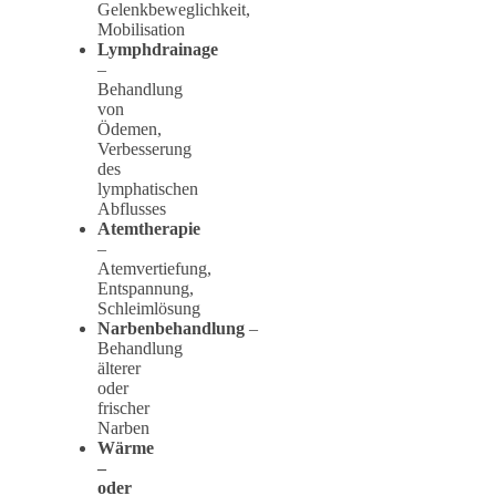
Gelenkbeweglichkeit,
Mobilisation
Lymphdrainage
–
Behandlung
von
Ödemen,
Verbesserung
des
lymphatischen
Abflusses
Atemtherapie
–
Atemvertiefung,
Entspannung,
Schleimlösung
Narbenbehandlung
–
Behandlung
älterer
oder
frischer
Narben
Wärme
–
oder